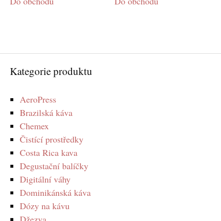
Do obchodu
Do obchodu
Kategorie produktu
AeroPress
Brazilská káva
Chemex
Čistící prostředky
Costa Rica kava
Degustační balíčky
Digitální váhy
Dominikánská káva
Dózy na kávu
Džezva