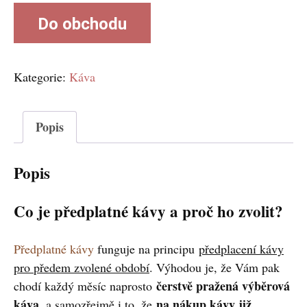
Do obchodu
Kategorie:
Káva
Popis
Popis
Co je předplatné kávy a proč ho zvolit?
Předplatné kávy
funguje na principu
předplacení kávy
pro předem zvolené období
. Výhodou je, že Vám pak
čerstvě pražená výběrová
chodí každý měsíc naprosto
káva
na nákup kávy již
, a samozřejmě i to, že