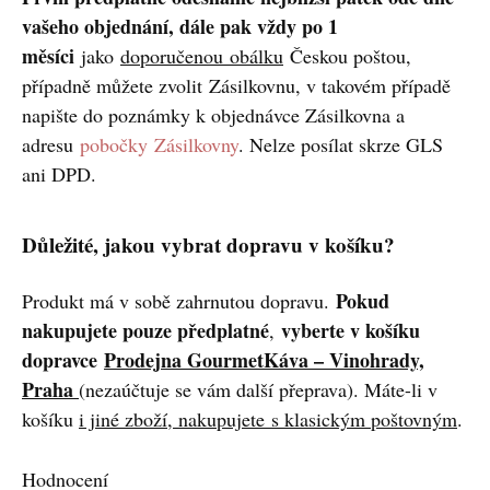
vašeho objednání, dále pak vždy po 1
měsíci
jako
doporučenou obálku
Českou poštou,
případně můžete zvolit Zásilkovnu, v takovém případě
napište do poznámky k objednávce Zásilkovna a
adresu
pobočky Zásilkovny
. Nelze posílat skrze GLS
ani DPD.
Důležité, jakou vybrat dopravu v košíku?
Pokud
Produkt má v sobě zahrnutou dopravu.
nakupujete pouze předplatné
vyberte v košíku
,
dopravce
Prodejna GourmetKáva – Vinohrady,
Praha
(nezaúčtuje se vám další přeprava). Máte-li v
košíku
i jiné zboží, nakupujete s klasickým poštovným
.
Hodnocení