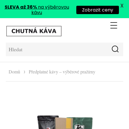
X
SLEVA až 36%
na výběrovou
Zobrazit ceny
kávu
Me
Chutná káva
Hle
Hledat:
Domů
Předplatné kávy – výběrové pražírny