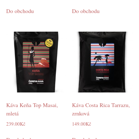
Do obchodu
Do obchodu
Káva Keňa Top Masai,
Káva Costa Rica Tarrazu,
mletá
zrnková
239.00
Kč
149.00
Kč