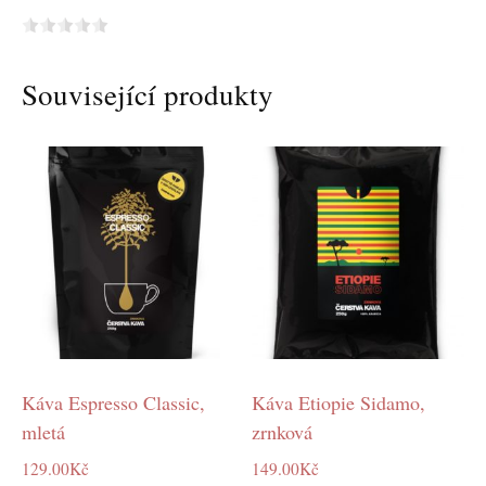
Související produkty
Káva Espresso Classic,
Káva Etiopie Sidamo,
mletá
zrnková
129.00
Kč
149.00
Kč