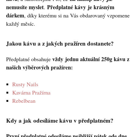
nemusíte myslet
Předplatné kávy
je krásným
.
dárkem
, díky kterému si na Vás obdarovaný vzpomene
každý měsíc.
Jakou kávu a z jakých pražíren dostanete?
vždy jednu aktuální 250g kávu z
Předplatné obsahuje
našich výběrových pražíren:
Rusty Nails
Kavárna Pražírna
Rebelbean
Kdy a jak odesíláme kávu v předplatném?
První předplatné odesíláme nejbližší pátek ode dne