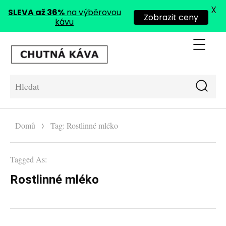
X
SLEVA až 36%
na výběrovou
Zobrazit ceny
kávu
Me
Chutná káva
Hle
Hledat:
Domů
Tag: Rostlinné mléko
Tagged As:
Rostlinné mléko