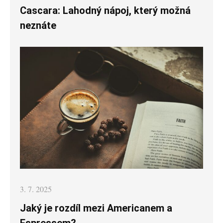
on
Cascara: Lahodný nápoj, který možná
neznáte
Posted
3. 7. 2025
on
Jaký je rozdíl mezi Americanem a