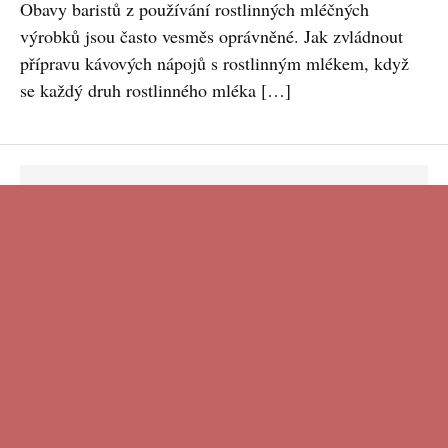
Obavy baristů z používání rostlinných mléčných
výrobků jsou často vesměs oprávněné. Jak zvládnout
přípravu kávových nápojů s rostlinným mlékem, když
se každý druh rostlinného mléka […]