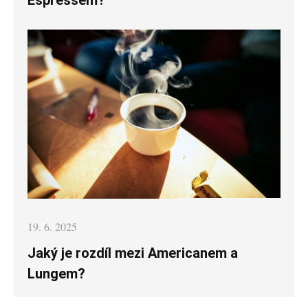
Espressem?
Posted
19. 6. 2025
on
Jaký je rozdíl mezi Americanem a
Lungem?