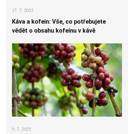
Posted
17. 7. 2025
on
Káva a kofein: Vše, co potřebujete
vědět o obsahu kofeinu v kávě
Posted
9. 7. 2025