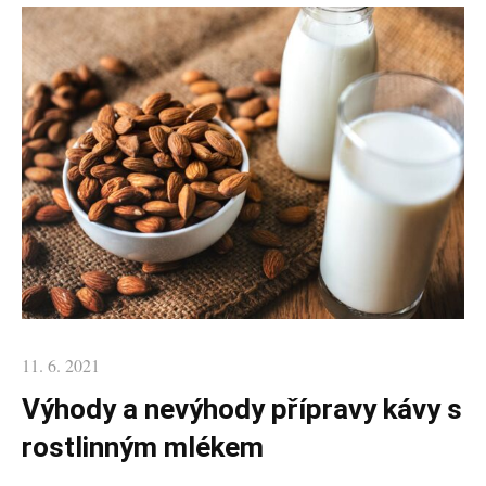
Posted
11. 6. 2021
on
Výhody a nevýhody přípravy kávy s
rostlinným mlékem