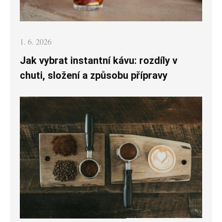
Posted
1. 6. 2026
on
Jak vybrat instantní kávu: rozdíly v
chuti, složení a způsobu přípravy