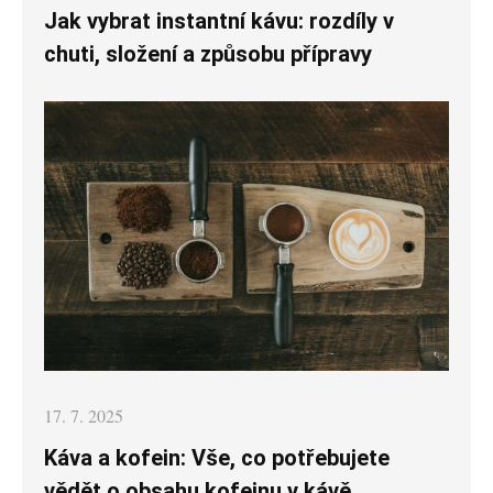
on
Jak vybrat instantní kávu: rozdíly v
chuti, složení a způsobu přípravy
Posted
17. 7. 2025
on
Káva a kofein: Vše, co potřebujete
vědět o obsahu kofeinu v kávě