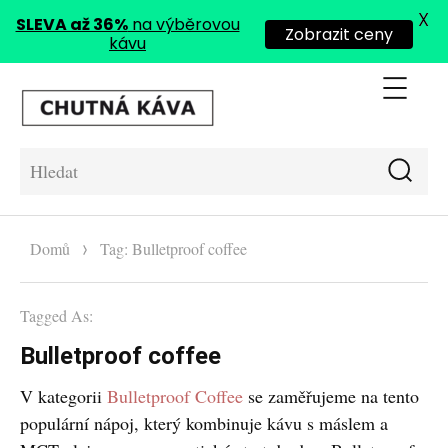
X
SLEVA až 36%
na výběrovou
Zobrazit ceny
kávu
Me
Chutná káva
Hle
Hledat:
Domů
Tag: Bulletproof coffee
Tagged As:
Bulletproof coffee
V kategorii
Bulletproof Coffee
se zaměřujeme na tento
populární nápoj, který kombinuje kávu s máslem a