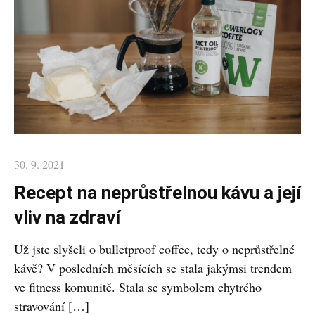
Posted
30. 9. 2021
on
Recept na neprůstřelnou kávu a její
vliv na zdraví
Už jste slyšeli o bulletproof coffee, tedy o neprůstřelné
kávě? V posledních měsících se stala jakýmsi trendem
ve fitness komunitě. Stala se symbolem chytrého
stravování […]