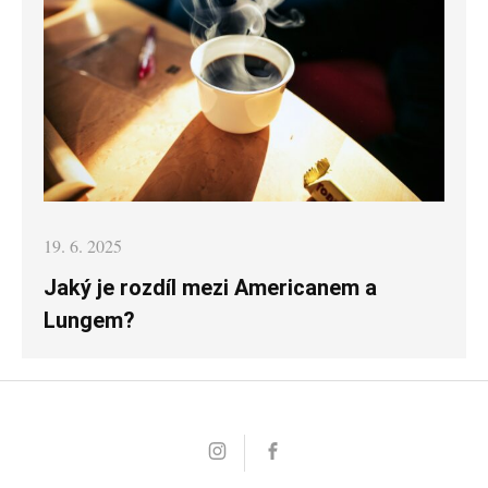
Posted
19. 6. 2025
on
Jaký je rozdíl mezi Americanem a
Lungem?
Instagram
Facebook