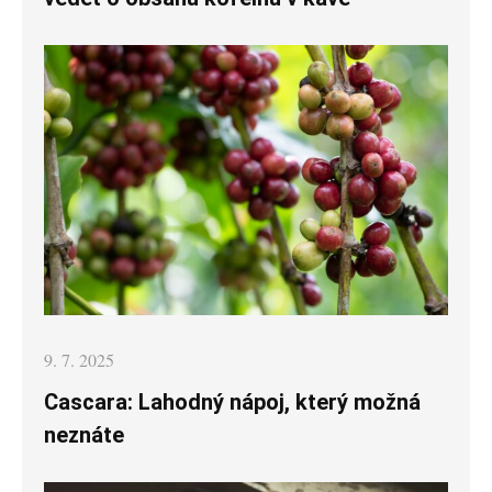
Posted
9. 7. 2025
on
Cascara: Lahodný nápoj, který možná
neznáte