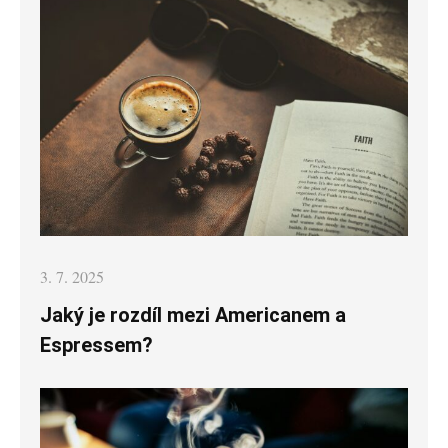
Posted
3. 7. 2025
on
Jaký je rozdíl mezi Americanem a
Espressem?